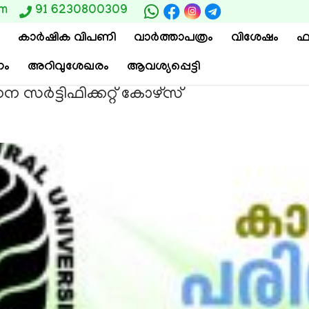
om
91 6230800309
കാര്‍ഷിക വിപണി
വാ‍ർത്താപത്രം
വിശേഷം
ഫ
ം
അറിവുശേഖരം
ആവശ്യപ്പെട്ടി
സര്‍ട്ടിഫിക്കറ്റ് കോഴ്സ്