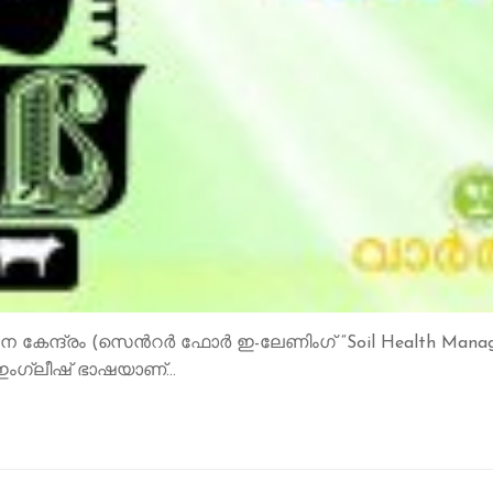
കേന്ദ്രം (സെന്‍റര്‍ ഫോര്‍ ഇ-ലേണിംഗ് “Soil Health Ma
. . ഇംഗ്ലീഷ് ഭാഷയാണ്…