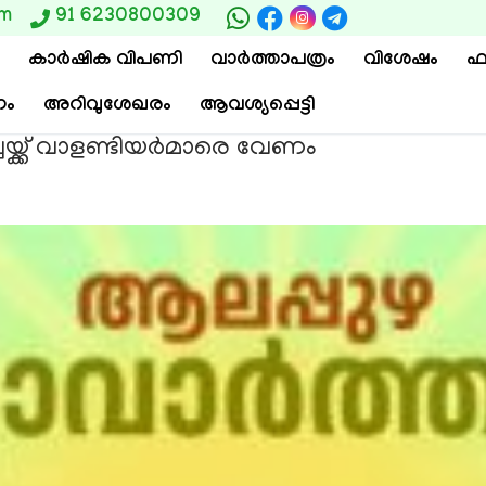
om
91 6230800309
കാര്‍ഷിക വിപണി
വാ‍ർത്താപത്രം
വിശേഷം
ഫ
ം
അറിവുശേഖരം
ആവശ്യപ്പെട്ടി
്ക്ക് വാളണ്ടിയര്‍മാരെ വേണം