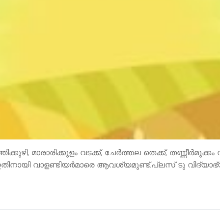
്കുഴി, മാരാരിക്കുളം വടക്ക്, ചേർത്തല തെക്ക്, തണ്ണീർമുക്
 ഇതിനായി വാളണ്ടിയര്‍മാരെ ആവശ്യമുണ്ട്.പ്ലസ് ടു വിദ്യാഭ