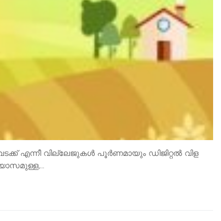
കം വടക്ക് എന്നീ വില്ലേജുകൾ പൂർണമായും ഡിജിറ്റൽ വിള
്യാസമുള്ള,…