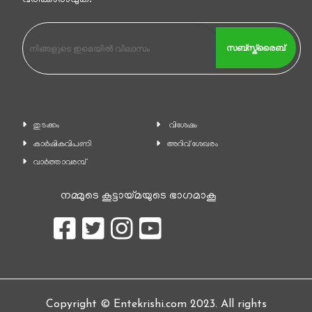
വരിക്കാരാവുക.
സബ്സ്ക്രൈബ്
തുടക്കം
വിശേഷം
കാ‍ർഷികവിപണി
അറിവ് ശേഖരം
വാര്‍ത്താവരമ്പ്
നമ്മുടെ കൂട്ടായ്മയുടെ ഭാഗമാകൂ
Copyright © Entekrishi.com 2023. All rights