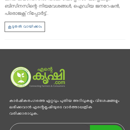
ബിസിനസിന്റെ നിയമവശങ്ങള്‍, ഐഡിയ ജനറേഷന്‍,
പ്രൊജക്റ്റ് റിപ്പോര്‍ട്ട്…
കാര്‍ഷികരംഗത്തെ ഏറ്റവും പുതിയ അറിവുകളും വിശേഷങ്ങളും
ലഭിക്കുവാന്‍ എൻ്റെകൃഷിയുടെ വാര്‍ത്താപ്പത്രിക
വരിക്കാരാവുക.