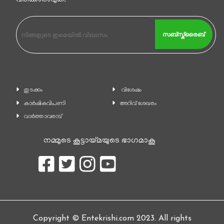
വരിക്കാരാവുക.
സബ്സ്ക്രൈബ്
തുടക്കം
വിശേഷം
കാ‍ർഷികവിപണി
അറിവ് ശേഖരം
വാര്‍ത്താവരമ്പ്
നമ്മുടെ കൂട്ടായ്മയുടെ ഭാഗമാകൂ
Copyright © Entekrishi.com 2023. All rights