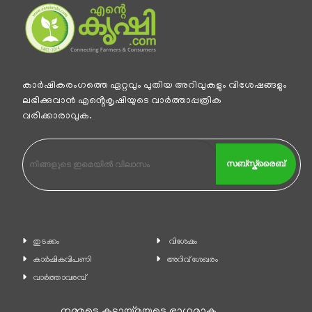
കാര്‍ഷികരംഗത്തെ ഏറ്റവും പുതിയ അറിവുകളും വിശേഷങ്ങളും
ലഭിക്കുവാന്‍ എൻ്റെകൃഷിയുടെ വാര്‍ത്താപ്പത്രിക
വരിക്കാരാവുക.
സബ്സ്ക്രൈബ്
തുടക്കം
വിശേഷം
കാ‍ർഷികവിപണി
അറിവ് ശേഖരം
വാര്‍ത്താവരമ്പ്