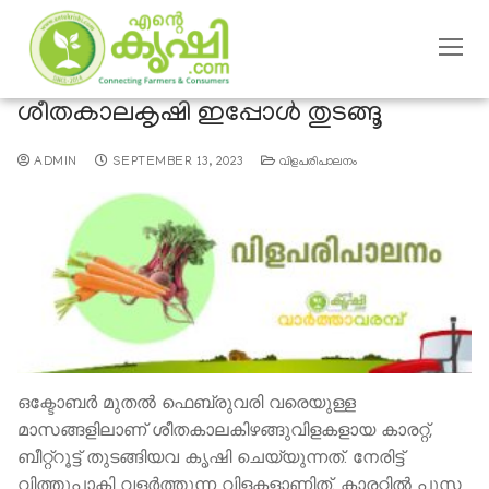
ശീതകാലകൃഷി ഇപ്പോള്‍ തുടങ്ങൂ
ADMIN
SEPTEMBER 13, 2023
വിളപരിപാലനം
ഒക്ടോബര്‍ മുതല്‍ ഫെബ്രുവരി വരെയുള്ള
മാസങ്ങളിലാണ് ശീതകാലകിഴങ്ങുവിളകളായ കാരറ്റ്,
ബീറ്റ്റൂട്ട് തുടങ്ങിയവ കൃഷി ചെയ്യുന്നത്. നേരിട്ട്
വിത്തുപാകി വളര്‍ത്തുന്ന വിളകളാണിത്. കാരറ്റില്‍ പുസ