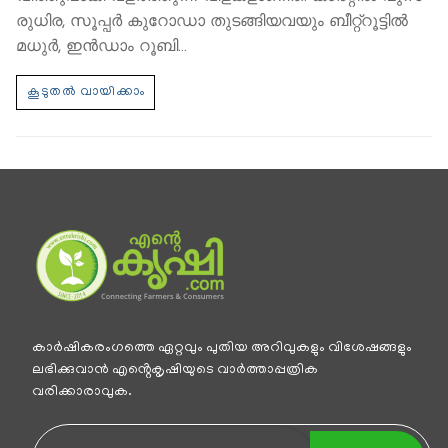
രുധിര, സൂപ്പര്‍ കുറോഡാ തുടങ്ങിയവയും ബീറ്റ്റൂട്ടില്‍
മധുര്‍, ഇന്‍ഡാം റൂബി…
കാര്‍ഷികരംഗത്തെ ഏറ്റവും പുതിയ അറിവുകളും വിശേഷങ്ങളും
ലഭിക്കുവാന്‍ എൻ്റെകൃഷിയുടെ വാര്‍ത്താപ്പത്രിക
വരിക്കാരാവുക.