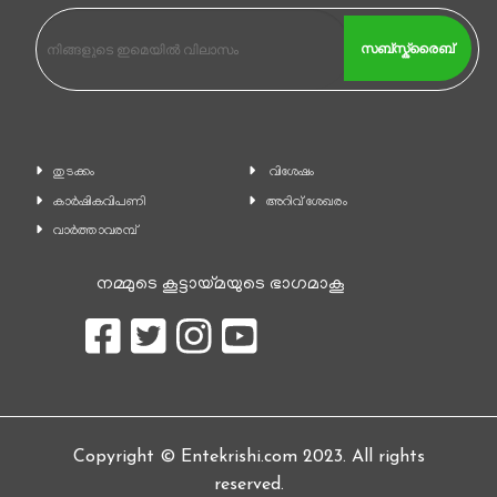
സബ്സ്ക്രൈബ്
തുടക്കം
വിശേഷം
കാ‍ർഷികവിപണി
അറിവ് ശേഖരം
വാര്‍ത്താവരമ്പ്
നമ്മുടെ കൂട്ടായ്മയുടെ ഭാഗമാകൂ
Copyright © Entekrishi.com 2023. All rights
reserved.