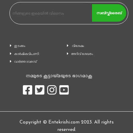
സബ്സ്ക്രൈബ്
തുടക്കം
വിശേഷം
കാ‍ർഷികവിപണി
അറിവ് ശേഖരം
വാര്‍ത്താവരമ്പ്
നമ്മുടെ കൂട്ടായ്മയുടെ ഭാഗമാകൂ
Copyright © Entekrishi.com 2023. All rights
reserved.