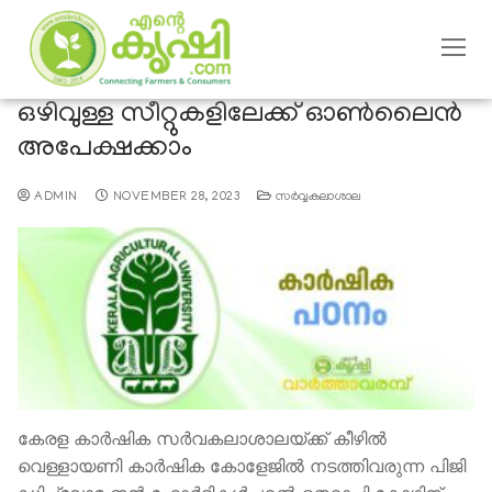
ഒഴിവുള്ള സീറ്റുകളിലേക്ക് ഓൺലൈൻ
അപേക്ഷക്കാം
ADMIN
NOVEMBER 28, 2023
സര്‍വ്വകലാശാല
കേരള കാർഷിക സർവകലാശാലയ്ക്ക് കീഴിൽ
വെള്ളായണി കാർഷിക കോളേജിൽ നടത്തിവരുന്ന പിജി