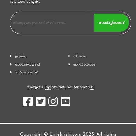
വരിക്കാരാവുക.
സബ്സ്ക്രൈബ്
തുടക്കം
വിശേഷം
കാ‍ർഷികവിപണി
അറിവ് ശേഖരം
വാര്‍ത്താവരമ്പ്
നമ്മുടെ കൂട്ടായ്മയുടെ ഭാഗമാകൂ
Copyright © Entekrishi.com 2023. All rights