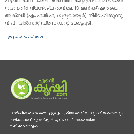
പച്ചത്തേങ്ങ സംഭരണകേന്ദ്രത്തിന്റെ ഉദ്ഘാടനം 2023
നവമ്പര്‍ 16 വ്യാഴാഴ്ച രാവിലെ 10 മണിക്ക് എൻ.കെ.
അക്ബർ (എം.എൽ.എ, ഗുരുവായൂർ) നിർവഹിക്കുന്നു.
വി.പി. വിന്‍സന്റ് (പ്രസിഡന്റ്, കോട്ടപ്പടി…
കാര്‍ഷികരംഗത്തെ ഏറ്റവും പുതിയ അറിവുകളും വിശേഷങ്ങളും
ലഭിക്കുവാന്‍ എൻ്റെകൃഷിയുടെ വാര്‍ത്താപ്പത്രിക
വരിക്കാരാവുക.