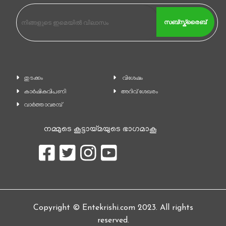
സബ്സ്ക്രൈബ്
തുടക്കം
വിശേഷം
കാ‍ർഷികവിപണി
അറിവ് ശേഖരം
വാര്‍ത്താവരമ്പ്
നമ്മുടെ കൂട്ടായ്മയുടെ ഭാഗമാകൂ
Copyright © Entekrishi.com 2023. All rights
reserved.