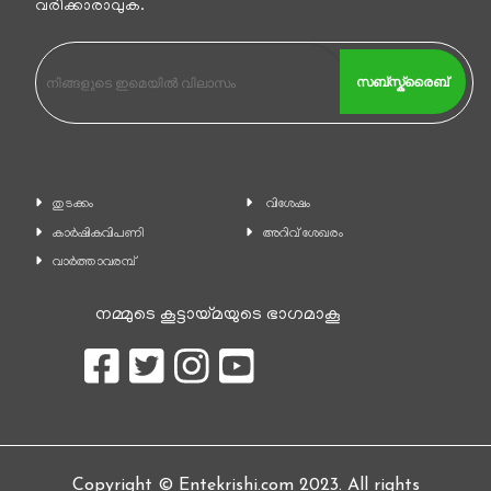
വരിക്കാരാവുക.
സബ്സ്ക്രൈബ്
തുടക്കം
വിശേഷം
കാ‍ർഷികവിപണി
അറിവ് ശേഖരം
വാര്‍ത്താവരമ്പ്
നമ്മുടെ കൂട്ടായ്മയുടെ ഭാഗമാകൂ
Copyright © Entekrishi.com 2023. All rights