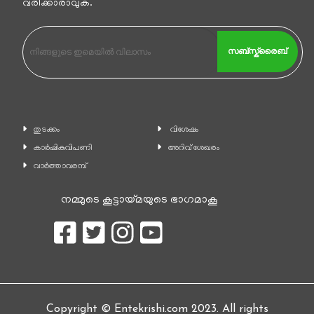
വരിക്കാരാവുക.
സബ്സ്ക്രൈബ്
തുടക്കം
വിശേഷം
കാ‍ർഷികവിപണി
അറിവ് ശേഖരം
വാര്‍ത്താവരമ്പ്
നമ്മുടെ കൂട്ടായ്മയുടെ ഭാഗമാകൂ
Copyright © Entekrishi.com 2023. All rights