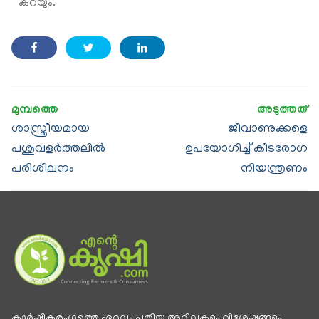
കുറയും.
ശാസ്ത്രീയമായ
ജീവാണുക്കളെ
പശുവളർത്തലിൽ
ഉപയോഗിച്ച് കീടരോഗ
പരിശീലനം
നിയന്ത്രണം
കാര്‍ഷികരംഗത്തെ ഏറ്റവും പുതിയ അറിവുകളും വിശേഷങ്ങളും