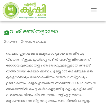
കൂവ കിഴങ്ങ് നട്ടാലോ
ADMIN
MARCH 20, 2025
ഔഷധ ഗുണമുള്ള ഭക്ഷ്യയോഗ്യമായ ഒരു കിഴങ്ങു
വിളയാണ് കൂവ. ഇതിന്റെ നടീൽ വസ്‌തു കിഴങ്ങാണ്.
രോഗവിമുക്തമായതും ആരോഗ്യമുള്ളതുമായ കിഴങ്ങ്
വിത്തിനായി ശേഖരിക്കണം. മുളയ്ക്കാൻ ശേഷിയുള്ള ഒരു
മുകുളമെങ്കിലും ഓരോകഷ്‌ണം നടീൽ വസ്‌തുവിലും
ഉണ്ടാകണം. കിളച്ചൊരുക്കിയ സ്ഥലത്ത് 30 X 15 സെ.മീ
അകലത്തിൽ ചെറു കുഴികളെടുത്ത് മുകുളം മുകളിലേക്ക്
വരത്തക്ക വിധം കിഴങ്ങ് നടാം. നട്ട് ഏഴു മാസം
ആകുന്നതോടെ വിളവെടുക്കാം. ഒപ്പം ചിതൽ ശല്യവും