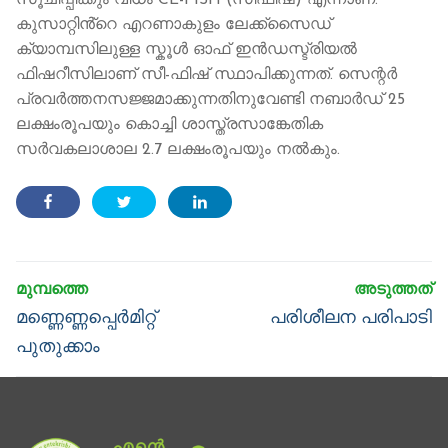
സൂചിപ്പിക്കും വിധം CE-FISH (സീഫിഷ്) എന്നാണ്.
കുസാറ്റിൻ്റെ എറണാകുളം ലേക്ക്സൈഡ്
ക്യാമ്പസിലുള്ള സ്കൂൾ ഓഫ് ഇൻഡസ്ട്രിയൽ
ഫിഷറീസിലാണ് സീ-ഫിഷ് സ്ഥാപിക്കുന്നത്. സെന്റർ
പ്രവർത്തനസജ്ജമാക്കുന്നതിനുവേണ്ടി നബാർഡ് 25
ലക്ഷംരൂപയും കൊച്ചി ശാസ്ത്രസാങ്കേതിക
സർവകലാശാല 2.7 ലക്ഷംരൂപയും നൽകും.
Post
navigation
Previous
Next
മണ്ണെണ്ണപ്പെർമിറ്റ്
പരിശീലന പരിപാടി
post:
post:
പുതുക്കാം