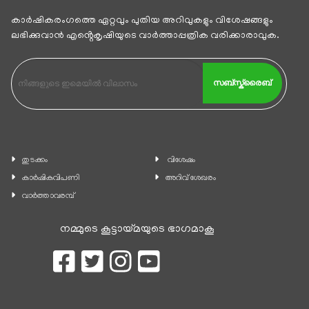
കാര്‍ഷികരംഗത്തെ ഏറ്റവും പുതിയ അറിവുകളും വിശേഷങ്ങളും
ലഭിക്കുവാന്‍ എൻ്റെകൃഷിയുടെ വാര്‍ത്താപ്പത്രിക വരിക്കാരാവുക.
സബ്സ്ക്രൈബ്
തുടക്കം
വിശേഷം
കാ‍ർഷികവിപണി
അറിവ് ശേഖരം
വാര്‍ത്താവരമ്പ്
നമ്മുടെ കൂട്ടായ്മയുടെ ഭാഗമാകൂ