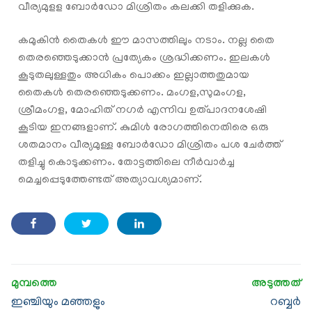
വീര്യമുളള ബോർഡോ മിശ്രിതം കലക്കി തളിക്കുക.
കമുകിൻ തൈകൾ ഈ മാസത്തിലും നടാം. നല്ല തൈ
തെരഞ്ഞെടുക്കാൻ പ്രത്യേകം ശ്രദ്ധിക്കണം. ഇലകൾ
കൂടുതലുള്ളതും അധികം പൊക്കം ഇല്ലാത്തതുമായ
തൈകൾ തെരഞ്ഞെടുക്കണം. മംഗള,സുമംഗള,
ശ്രീമംഗള, മോഹിത് നഗർ എന്നിവ ഉത്പാദനശേഷി
കൂടിയ ഇനങ്ങളാണ്. കുമിൾ രോഗത്തിനെതിരെ ഒരു
ശതമാനം വീര്യമുള്ള ബോർഡോ മിശ്രിതം പശ ചേർത്ത്
തളിച്ചു കൊടുക്കണം. തോട്ടത്തിലെ നീർവാർച്ച
മെച്ചപ്പെടുത്തേണ്ടത് അത്യാവശ്യമാണ്.
ഇഞ്ചിയും മഞ്ഞളും
റബ്ബർ