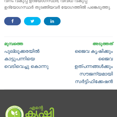
വനം വകുപ്പ് ഉദ്യോഗസ്ഥര്‍, വിവിധ വകുപ്പ്
ഉദ്യോഗസ്ഥര്‍ തുടങ്ങിയവര്‍ യോഗത്തില്‍ പങ്കെടുത്തു.
Post
navigation
Previous
Next
പുല്ലൂക്കരയില്‍
ജൈവ കൃഷിക്കും
post:
post:
കാട്ടുപന്നിയെ
ജൈവ
വെടിവെച്ചു കൊന്നു
ഉത്പന്നങ്ങൾക്കും
സൗജന്യമായി
സർട്ടിഫിക്കേഷൻ