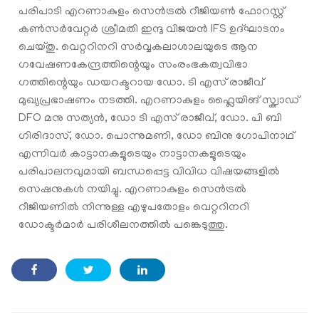
പരിപാടി എറണാകുളം സെൻട്രൽ റീജിയൺ ഫോറസ്റ്റ്
കൺസർവേറ്റർ ശ്രീമതി ഇന്ദു വിജയൻ IFS ഉദ്ഘാടനം
ചെയ്തു. വെറ്ററിനറി സർവ്വകലാശാലയുടെ ആന
ഗവേഷണകേന്ദ്രത്തിന്റെയും സംരംഭകത്വവിഭാ​
ഗത്തിന്റെയും ഡയറക്ടറായ ​ഡോ. ടി എസ് രാജീവ്
മുഖ്യപ്രഭാഷണം നടത്തി. എറണാകുളം ഫ്ലൈയിങ് സ്ക്വാഡ്
DFO മനു സത്യൻ, ഡോ ടി എസ് രാജീവ്, ഡോ. പി ബി ​
ഗിരിദാസ്, ഡോ. പൊന്നുമണി, ഡോ ബിനു ​ഗോപിനാഥ്
എന്നിവർ കാട്ടാനകളുടെയും നാട്ടാനകളുടെയും
പരിപാലനവുമായി ബന്ധപ്പെട്ട വിവിധ വിഷയങ്ങളിൽ
സെഷനുകൾ നയിച്ചു. എറണാകുളം സെൻട്രൽ
റീജിയണിൽ നിന്നുള്ള എഴുപതോളം വെറ്ററിനറി
ഡോക്ടർമാർ പരിശീലനത്തിൽ പങ്കെടുത്തു.