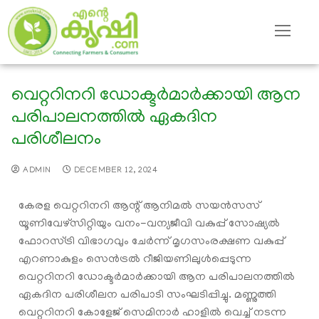
വെറ്ററിനറി ഡോക്ടർമാർക്കായി ആന
പരിപാലനത്തിൽ ഏകദിന
പരിശീലനം
ADMIN
DECEMBER 12, 2024
കേരള വെറ്ററിനറി ആന്റ് ആനിമൽ സയൻസസ്
യൂണിവേഴ്സിറ്റിയും വനം-വന്യജീവി വകുപ്പ് സോഷ്യൽ
ഫോറസ്ട്രി വിഭാഗവും ചേർന്ന് മൃഗസംരക്ഷണ വകുപ്പ്
എറണാകുളം സെൻട്രൽ റീജിയണിലുൾപ്പെടുന്ന
വെറ്ററിനറി ഡോക്ടർമാർക്കായി ആന പരിപാലനത്തിൽ
ഏകദിന പരിശീലന പരിപാടി സംഘടിപ്പിച്ചു. മണ്ണുത്തി
വെറ്ററിനറി കോളേജ് സെമിനാർ ഹാളിൽ വെച്ച് നടന്ന