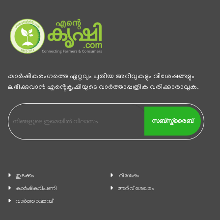
കാര്‍ഷികരംഗത്തെ ഏറ്റവും പുതിയ അറിവുകളും വിശേഷങ്ങളും
ലഭിക്കുവാന്‍ എൻ്റെകൃഷിയുടെ വാര്‍ത്താപ്പത്രിക വരിക്കാരാവുക.
സബ്സ്ക്രൈബ്
തുടക്കം
വിശേഷം
കാ‍ർഷികവിപണി
അറിവ് ശേഖരം
വാര്‍ത്താവരമ്പ്