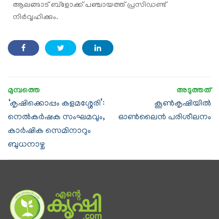
ആലങ്ങാട് ബ്ളോക്ക് പഞ്ചായത്ത് പ്രസിഡണ്ട്
നിര്‍വ്വഹിക്കും.
‘കൃഷിക്കൊപ്പം കളമശ്ശേരി’:
കൂണ്‍കൃഷിയിൽ
നെല്‍കര്‍ഷക സംഘമവും,
ഓണ്‍ലൈന്‍ പരിശീലനം
കാര്‍ഷിക സെമിനാറും
ബുധനാഴ്ച