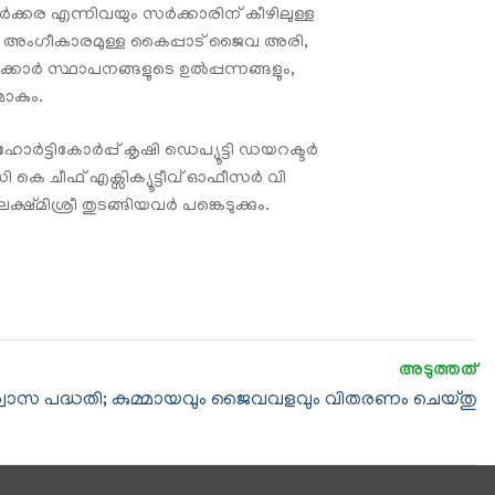
ർക്കര എന്നിവയും സർക്കാരിന് കീഴിലുള്ള
ാല അംഗീകാരമുള്ള കൈപ്പാട് ജൈവ അരി,
്കാർ സ്ഥാപനങ്ങളുടെ ഉൽപ്പന്നങ്ങളും,
മാകും.
ർട്ടികോർപ്പ് കൃഷി ഡെപ്യൂട്ടി ഡയറക്ടർ
െ ചീഫ് എക്സിക്യൂട്ടീവ് ഓഫീസർ വി
മിശ്രീ തുടങ്ങിയവർ പങ്കെടുക്കും.
്വാസ പദ്ധതി; കുമ്മായവും ജൈവവളവും വിതരണം ചെയ്തു