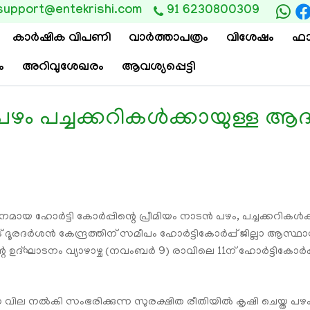
support@entekrishi.com
91 6230800309
കാര്‍ഷിക വിപണി
വാ‍ർത്താപത്രം
വിശേഷം
ഫാ
ം
അറിവുശേഖരം
ആവശ്യപ്പെട്ടി
ം പച്ചക്കറികൾക്കായുള്ള ആദ്യത
മായ ഹോർട്ടി കോർപ്പിന്റെ പ്രീമിയം നാടൻ പഴം, പച്ചക്കറികൾക്ക
ൂരദർശൻ കേന്ദ്രത്തിന് സമീപം ഹോർട്ടികോർപ്പ് ജില്ലാ ആസ്ഥാന
പനത്തിന്റെ ഉദ്ഘാടനം വ്യാഴാഴ്ച (നവംബർ 9) രാവിലെ 11ന് ഹോർ
ില നൽകി സംഭരിക്കുന്ന സുരക്ഷിത രീതിയിൽ കൃഷി ചെയ്ത പഴം