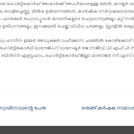
ാതെ ഹോർട്ടികോർപ്പ് അഗ്മാർക്ക് അംഗീകാരമുള്ള തേൻ, മറയൂർ ശ
 കേരജം വെളിച്ചെണ്ണ, മിൽമ ഉൽപ്പന്നങ്ങൾ, കാർഷിക സർവകലാശ
ും ഫാർമ്മർ പൊഡ്യൂഡർ കമ്പനികളുടെ ചെറുധാന്യങ്ങളും മറ്റ് സർക
 ഉത്പന്നങ്ങളും, ഇറക്കുമതി ചെയ്ത വിവിധ പഴങ്ങളും സ്റ്റാളിൽ ലഭ്യ
്വ ഹസീന ഉമ്മർ അധ്യക്ഷത വഹിക്കുന്ന ചടങ്ങിൽ കോഴിക്കോട് ഹോ
ടികോർപ്പ് മാനേജിംഗ് ഡയറക്ടർ ജെ സജീവ്, വി എഫ് പി സി ക
ിൻസി എബ്രഹാം, ഹോർട്ടികോർപ്പ് ജില്ലാ മാനേജർ സി എസ് ലക്ഷ്
സ്വാമിനാഥന്റെ പേരു
തെങ്ങ് കര്‍ഷക സമാശ