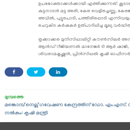
ഉപഭോക്താക്കൾക്കായി എത്തിക്കുന്നത്. കൂട
കുട്ടനാടൻ മട്ട അരി, കേര വെളിച്ചെണ്ണ,
അവിൽ, പുട്ടുപൊടി, പത്തിരിപ്പൊടി എന്നിവയ
ചെറുകിട കർഷകർ ഉത്പാദിപ്പിച്ച മൂല്യ വർദ്ധിത
തൃക്കാക്കര മുനിസിപ്പാലിറ്റി കൗൺസിലർ അഡ
ആൻഡ് റീജിയണൽ മാനേജർ ടി ആർ ഷാജി, ഹോർട്
ശിവരാമകൃഷ്ണൻ, പ്രിൻസിപ്പൽ കൃഷി ഓഫീസർ ബ
മങ്കൊമ്പ് നെല്ല് ഗവേഷണ കേന്ദ്രത്തിന് ഡോ. എം.എസ്. 
നൽകും: കൃഷി മന്ത്രി