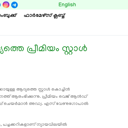
BUTTON
English
ംബുക്ക്
ഫാര്‍മേഴ്സ് ക്ലബ്ബ്
്തെ പ്രീമിയം സ്റ്റാൾ
ായുള്ള ആദ്യത്തെ സ്റ്റാൾ കൊച്ചിൻ
ത്ത് ആരംഭിക്കുന്നു. പ്രീമിയം വെജ് ആൻഡ്
ട്ടികോർപ്പ് ചെയർമാൻ അഡ്വ. എസ് വേണുഗോപാൽ
, പച്ചക്കറികളാണ് ന്യായവിലയിൽ