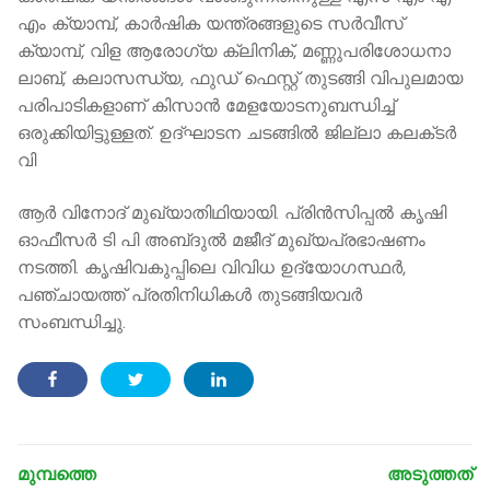
എം ക്യാമ്പ്, കാർഷിക യന്ത്രങ്ങളുടെ സർവീസ്
ക്യാമ്പ്, വിള ആരോഗ്യ ക്ലിനിക്, മണ്ണുപരിശോധനാ
ലാബ്, കലാസന്ധ്യ, ഫുഡ് ഫെസ്റ്റ് തുടങ്ങി വിപുലമായ
പരിപാടികളാണ് കിസാൻ മേളയോടനുബന്ധിച്ച്
ഒരുക്കിയിട്ടുള്ളത്. ഉദ്ഘാടന ചടങ്ങിൽ ജില്ലാ കലക്‌ടർ
വി
ആർ വിനോദ് മുഖ്യാതിഥിയായി. പ്രിൻസിപ്പൽ കൃഷി
ഓഫീസർ ടി പി അബ്‌ദുൽ മജീദ് മുഖ്യപ്രഭാഷണം
നടത്തി. കൃഷിവകുപ്പിലെ വിവിധ ഉദ്യോഗസ്ഥർ,
പഞ്ചായത്ത് പ്രതിനിധികൾ തുടങ്ങിയവർ
സംബന്ധിച്ചു.
Post
navigation