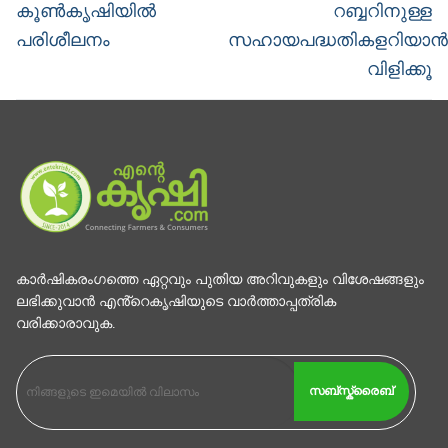
Previous
Next
കൂണ്‍കൃഷിയില്‍
റബ്ബറിനുള്ള
post:
post:
പരിശീലനം
സഹായപദ്ധതികളറിയാന്
വിളിക്കൂ
കാര്‍ഷികരംഗത്തെ ഏറ്റവും പുതിയ അറിവുകളും വിശേഷങ്ങളും
ലഭിക്കുവാന്‍ എൻ്റെകൃഷിയുടെ വാര്‍ത്താപ്പത്രിക
വരിക്കാരാവുക.
സബ്സ്ക്രൈബ്