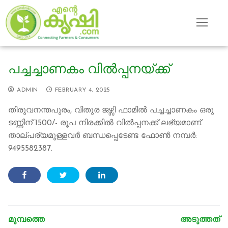
Skip
to
content
പച്ചച്ചാണകം വില്‍പ്പനയ്ക്ക്
ADMIN
FEBRUARY 4, 2025
തിരുവനന്തപുരം, വിതുര ജഴ്സി ഫാമില്‍ പച്ചച്ചാണകം ഒരു
ടണ്ണിന് 1500/- രൂപ നിരക്കില്‍ വില്‍പ്പനക്ക് ലഭ്യമാണ്.
താല്പര്യമുള്ളവര്‍ ബന്ധപ്പെടേണ്ട ഫോൺ നമ്പര്‍:
9495582387.
Post
navigation