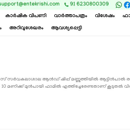
support@entekrishi.com
91 6230800309
കാര്‍ഷിക വിപണി
വാ‍ർത്താപത്രം
വിശേഷം
ഫാ
ം
അറിവുശേഖരം
ആവശ്യപ്പെട്ടി
 സര്‍വകലാശാല ആന്‍ഡ് ഷിപ്പ് മണ്ണുത്തിയില്‍ ആട്ടിന്‍പാല്‍
ലെ 10 മണിക്ക് മുന്‍പായി ഫാമില്‍ എത്തിച്ചേരേണ്ടതാണ് കൂടുതല്‍