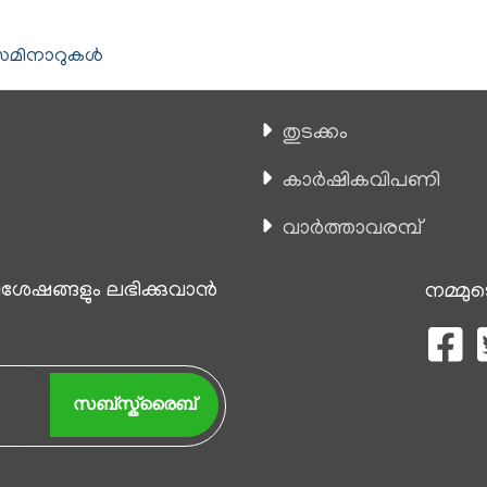
െമിനാറുകള്‍
തുടക്കം
കാ‍ർഷികവിപണി
വാര്‍ത്താവരമ്പ്
േഷങ്ങളും ലഭിക്കുവാന്‍
നമ്മുട
സബ്സ്ക്രൈബ്