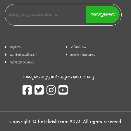
സബ്സ്ക്രൈബ്
തുടക്കം
വിശേഷം
കാ‍ർഷികവിപണി
അറിവ് ശേഖരം
വാര്‍ത്താവരമ്പ്
നമ്മുടെ കൂട്ടായ്മയുടെ ഭാഗമാകൂ
Copyright © Entekrishi.com 2023. All rights reserved.