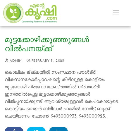
Skip
to
content
മുട്ടക്കോഴിക്കുഞ്ഞുങ്ങൾ
വിൽപനയ്ക്ക്
ADMIN
FEBRUARY 11, 2025
കൊല്ലം ജില്ലയില്‍ സംസ്ഥാന പൗൾട്രി
വികസനകോർപ്പറേഷന്റെ കീഴിലുള്ള കൊട്ടിയം
മുട്ടക്കോഴി പ്രജനനകേന്ദ്രത്തിൽ ഗ്രാമശ്രീ
ഇനത്തിൽപ്പെട്ട മുട്ടക്കോഴിക്കുഞ്ഞുങ്ങൾ
വിൽപ്പനയ്ക്കുണ്ട്. ആവശ്യമുള്ളവർ കെപ്കോയുടെ
കൊട്ടിയം ലെയർ ബ്രീഡർ ഫാമിൽ നേരിട്ട് ബുക്ക്
ചെയ്യണം. ഫോൺ: 9495000933, 9495000923.