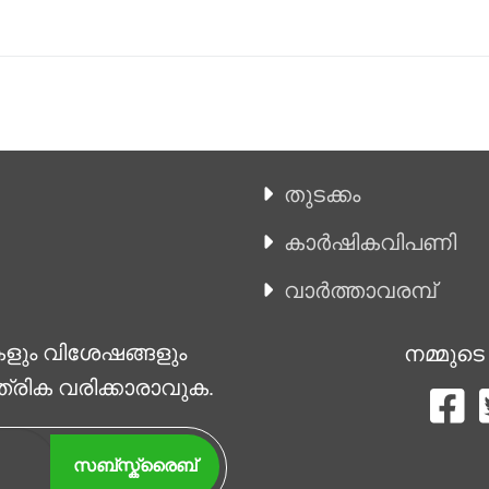
തുടക്കം
കാ‍ർഷികവിപണി
വാര്‍ത്താവരമ്പ്
കളും വിശേഷങ്ങളും
നമ്മുടെ
ത്രിക വരിക്കാരാവുക.
സബ്സ്ക്രൈബ്