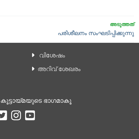
Next
പരിശീലനം സംഘടിപ്പിക്കുന്നു
post:
വിശേഷം
അറിവ് ശേഖരം
 കൂട്ടായ്മയുടെ ഭാഗമാകൂ