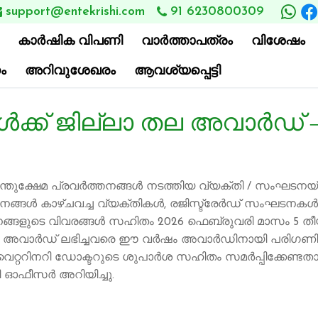
support@entekrishi.com
91 6230800309

കാര്‍ഷിക വിപണി
വാ‍ർത്താപത്രം
വിശേഷം
ം
അറിവുശേഖരം
ആവശ്യപ്പെട്ടി
ൾക്ക് ജില്ലാ തല അവാർഡ് –
ന്തുക്ഷേമ പ്രവർത്തനങ്ങൾ നടത്തിയ വ്യക്തി / സംഘടനയ്ക
ത്തനങ്ങൾ കാഴ്ചവച്ച വ്യക്തികൾ, രജിസ്ട്രേർഡ് സംഘടനകൾ എ
ത്തനങ്ങളുടെ വിവരങ്ങൾ സഹിതം 2026 ഫെബ്രുവരി മാസം 5 തീ
ൽ അവാർഡ് ലഭിച്ചവരെ ഈ വർഷം അവാർഡിനായി പരിഗണിക്കുന്
െറ്ററിനറി ഡോക്ടറുടെ ശുപാർശ സഹിതം സമർപ്പിക്കേണ്ടതാ
റി ഓഫീസർ അറിയിച്ചു.