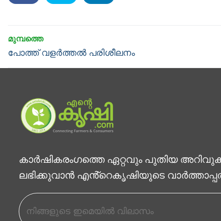
Post
navigation
Previous
പോത്ത് വളർത്തൽ പരിശീലനം
post:
കാര്‍ഷികരംഗത്തെ ഏറ്റവും പുതിയ അറിവു
ലഭിക്കുവാന്‍ എൻ്റെകൃഷിയുടെ വാര്‍ത്താപ്പ