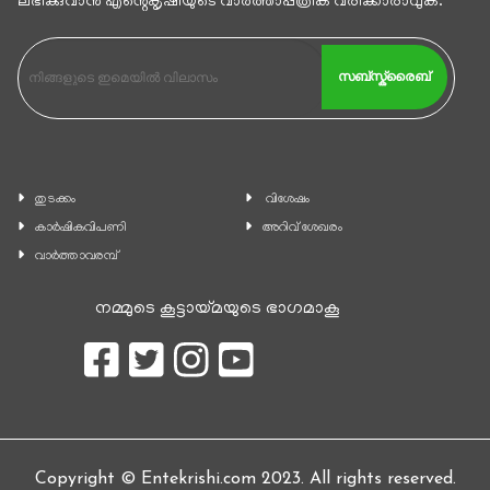
ലഭിക്കുവാന്‍ എൻ്റെകൃഷിയുടെ വാര്‍ത്താപ്പത്രിക വരിക്കാരാവുക.
സബ്സ്ക്രൈബ്
തുടക്കം
വിശേഷം
കാ‍ർഷികവിപണി
അറിവ് ശേഖരം
വാര്‍ത്താവരമ്പ്
നമ്മുടെ കൂട്ടായ്മയുടെ ഭാഗമാകൂ
Copyright © Entekrishi.com 2023. All rights reserved.