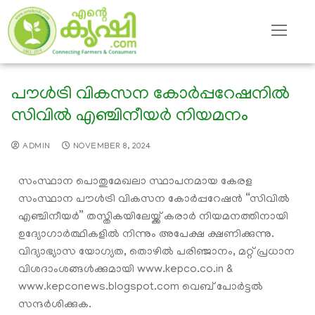
പൗൾട്രി വികസന കോർപ്പറേഷനിൽ
സിവിൽ എഞ്ചിനീയർ നിയമനം
ADMIN
NOVEMBER 8, 2024
സംസ്ഥാന പൊതുമേഖലാ സ്ഥാപനമായ കേരള
സംസ്ഥാന പൗൾട്രി വികസന കോർപ്പറേഷൻ “സിവിൽ
എഞ്ചിനീയർ” തസ്തികയിലേയ്ക്ക് കരാർ നിയമനത്തിനായി
ഉദ്യോഗാർത്ഥികളിൽ നിന്നും അപേക്ഷ ക്ഷണിക്കുന്നു.
വിദ്യാഭ്യാസ യോഗ്യത, തൊഴിൽ പരിഞ്ജാനം, മറ്റ് പ്രധാന
വിശദാംശങ്ങൾക്കുമായി www.kepco.co.in &
www.kepconews.blogspot.com വെബ് പോർട്ടൽ
സന്ദർശിക്കുക.