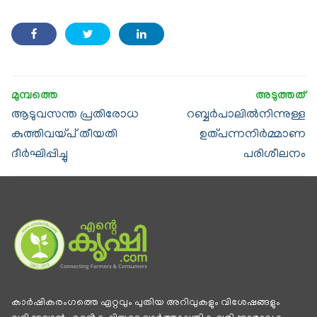
ആടുവസന്ത പ്രതിരോധ
റബ്ബര്‍പാലില്‍നിന്നുള്ള
കുത്തിവയ്പ് തീയതി
ഉത്പന്നനിര്‍മ്മാണ
ദീര്‍ഘിപ്പിച്ചു
പരിശീലനം
കാര്‍ഷികരംഗത്തെ ഏറ്റവും പുതിയ അറിവുകളും വിശേഷങ്ങളും