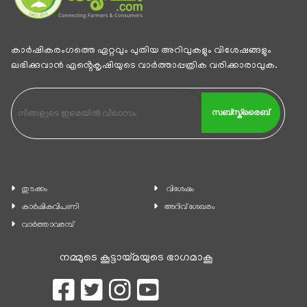
കാര്‍ഷികരംഗത്തെ ഏറ്റവും പുതിയ അറിവുകളും വിശേഷങ്ങളും
ലഭിക്കുവാന്‍ എൻ്റെകൃഷിയുടെ വാര്‍ത്താപ്പത്രിക വരിക്കാരാവുക.
സബ്സ്ക്രൈബ്
തുടക്കം
വിശേഷം
കാ‍ർഷികവിപണി
അറിവ് ശേഖരം
വാര്‍ത്താവരമ്പ്
നമ്മുടെ കൂട്ടായ്മയുടെ ഭാഗമാകൂ