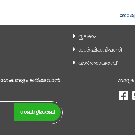
അക്വേ
തുടക്കം
കാ‍ർഷികവിപണി
വാര്‍ത്താവരമ്പ്
േഷങ്ങളും ലഭിക്കുവാന്‍
നമ്മുട
സബ്സ്ക്രൈബ്