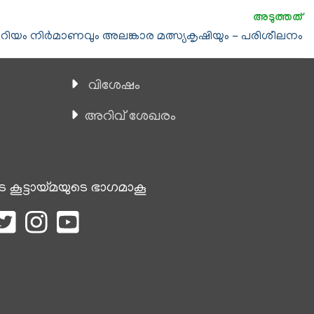
റിയം നിർമാണവും അലങ്കാര മത്സ്യകൃഷിയും – പരിശീലനം
വിശേഷം
അറിവ് ശേഖരം
െ കൂട്ടായ്മയുടെ ഭാഗമാകൂ