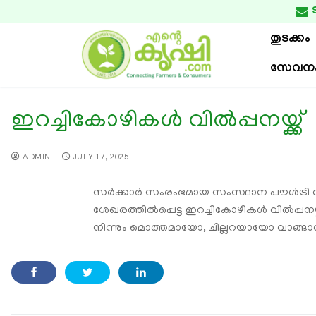

തുടക്കം
സേവന
ഇറച്ചികോഴികൾ വിൽപ്പനയ്ക്ക്
ADMIN
JULY 17, 2025
സർക്കാർ സംരംഭമായ സംസ്ഥാന പൗൾട്രി വിക
ശേഖരത്തിൽപ്പെട്ട ഇറച്ചികോഴികൾ വിൽപ്പനയ്ക്
നിന്നും മൊത്തമായോ, ചില്ലറയായോ വാങ്ങാ