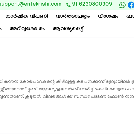
support@entekrishi.com
91 6230800309
കാര്‍ഷിക വിപണി
വാ‍ർത്താപത്രം
വിശേഷം
ഫാ
ം
അറിവുശേഖരം
ആവശ്യപ്പെട്ടി
സന കോർപ്പറേഷന്റെ കീഴിലുളള കുടപ്പനക്കുന്ന് ബ്രോയിലർ ബ
ക് തയ്യാറായിട്ടുണ്ട്. ആവശ്യമുള്ളവർക്ക് നേരിട്ട് കെപ്കോയുടെ 
വുന്നതാണ്. കൂടുതൽ വിവരങ്ങൾക്ക് ബന്ധപ്പെടേണ്ട ഫോൺ നമ്