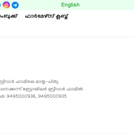
BUTTON
English
ംബുക്ക്
ഫാര്‍മേഴ്സ് ക്ലബ്ബ്
്രീഡർ ഫാമിലെ മാതൃ-പിത്യ
കുടപ്പനക്കുന്ന് ബ്രോയിലർ ബ്രീഡർ ഫാമിൽ
പർ: 9495000936, 9495000935