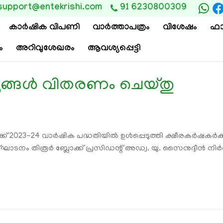
support@entekrishi.com
91 6230800309
കാര്‍ഷിക വിപണി
വാ‍ർത്താപത്രം
വിശേഷം
ഫാ
ം
അറിവുശേഖരം
ആവശ്യപ്പെട്ടി
യങ്ങൾ വിതരണം ചെയ്തു
്ക് 2023-24 വാർഷിക പദ്ധതിയിൽ ഉൾപ്പെടുത്തി ക്ഷീരകർഷകർക്
ാടനം തിരൂർ ബ്ലോക്ക് പ്രസിഡന്റ് അഡ്വ. യു. സൈനുദ്ദീൻ നിർവഹ