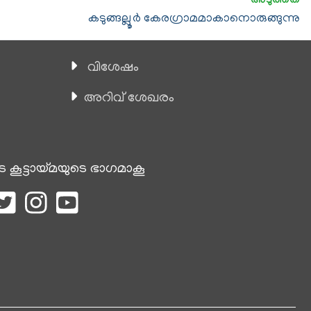
കടുങ്ങല്ലൂര്‍ കേരഗ്രാമമാകാനൊരുങ്ങുന്നു
വിശേഷം
അറിവ് ശേഖരം
െ കൂട്ടായ്മയുടെ ഭാഗമാകൂ