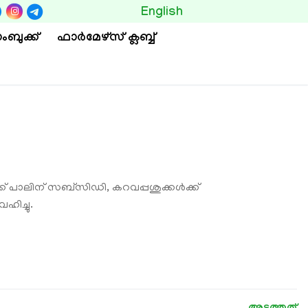
BUTTON
English
ംബുക്ക്
ഫാര്‍മേഴ്സ് ക്ലബ്ബ്
ക് പാലിന് സബ്‌സിഡി, കറവപ്പശുക്കൾക്ക്
ിച്ചു.