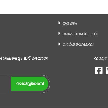
തുടക്കം
കാ‍ർഷികവിപണി
വാര്‍ത്താവരമ്പ്
േഷങ്ങളും ലഭിക്കുവാന്‍
നമ്മുട
സബ്സ്ക്രൈബ്