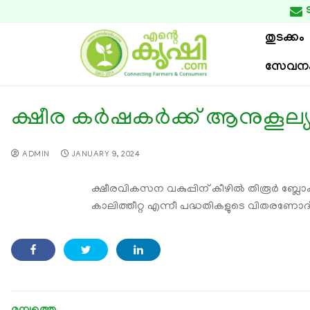

തുടക്കം
സേവന
ക്ഷീര കർഷകർക്ക് ആനുകൂല്
ADMIN
JANUARY 9, 2024
ക്ഷീരവികസന വകുപ്പിന് കീഴിൽ തിരൂർ ബ്ലോക
കാലിത്തീറ്റ എന്നീ പദ്ധതികളുടെ വിതരണോദ്ഘ