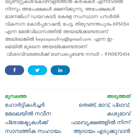
യൂണിറ്റുകൾ/കോഴിവളർത്തൽ കർഷകർ എന്നിവരിൽ
നിന്നും അപേക്ഷകൾ ക്ഷണിക്കുന്നു. അപേക്ഷകൾ
മാനേജിംഗ് ഡയറകടർ, കേരള സംസ്ഥാന പൗൾട്രി
വികസന കോർപ്പറേഷൻ, പേട്ട, തിരുവനന്തപുരം-695024
എന്ന മേൽവിലാസത്തിൽ അയ‌യ്ക്കേണ്ടതാണ്.
അല്ലെങ്കിൽ kepcopoultry@gmail.com. എന്ന ഇ-
മെയിൽ മുഖേന അയ‌യ്ക്കേണ്ടതാണ്.
വിശദവിവരങ്ങൾക്ക് ബന്ധപ്പെടേണ്ട നമ്പർ – 9745870454
Post
navigation
Previous
Next
ഹോർട്ടികൾച്ചർ
തെങ്ങ്, മാവ്, പ്ലാവ്,
post:
post:
മേഖലയിൽ നവീന
കശുമാവ്
പ്രോജക്ടുകൾക്ക്
ഫലവൃക്ഷങ്ങളിൽ നിന്ന്
സാമ്പത്തിക സഹായം
ആദായം എടുക്കുവാൻ