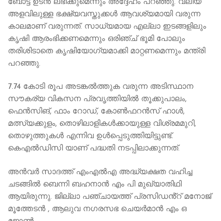
ബോട്ട് ഉടൻ ലഭിക്കുമെന്നും അദ്ദേഹം പറഞ്ഞു. വലിയ
അളവിലുള്ള ഭക്ഷ്യവസ്തുക്കൾ ആവശ്യമായി വരുന്ന
കാലമാണ് വരുന്നത്. സാധ്യമായ എല്ലാ ഇടങ്ങളിലും
കൃഷി ആരംഭിക്കണമെന്നും ഒരിഞ്ച് ഭൂമി പോലും
തരിശിടാതെ കൃഷിയോഗ്യമാക്കി മാറ്റണമെന്നും മന്ത്രി
പറഞ്ഞു.
7.74 കോടി രൂപ അടങ്കൽത്തുക വരുന്ന അടിസ്ഥാന
സൗകര്യ വികസന പ്രവൃത്തിയിൽ തൂക്കുപാലം,
ഫെൻസിങ്, ഫാം റോഡ്, കോൺഫറൻസ് ഹാൾ,
മത്സ്യക്കുളം, തൊഴിലാളികൾക്കായുള്ള വിശ്രമമുറി,
തൊഴുത്തുകൾ എന്നിവ ഉൾപ്പെടുത്തിയിട്ടുണ്ട്.
കെഎൽഡിസി യാണ് പദ്ധതി നടപ്പിലാക്കുന്നത്.
അൻവർ സാദത്ത് എംഎൽഎ അദ്ധ്യക്ഷത വഹിച്ച
ചടങ്ങിൽ ബെന്നി ബഹനാൻ എം പി മുഖ്യാതിഥി
ആയിരുന്നു. ജില്ലാ പഞ്ചായത്ത് പ്രസിഡൻ്റ് മനോജ്
മൂത്തേടൻ , ആലുവ നഗരസഭ ചെയർമാൻ എം ഒ