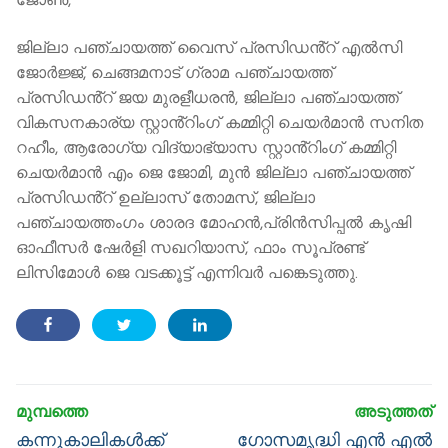
ജോൺ,
ജില്ലാ പഞ്ചായത്ത് വൈസ് പ്രസിഡൻ്റ് എൽസി
ജോർജ്ജ്, ചെങ്ങമനാട് ഗ്രാമ പഞ്ചായത്ത്
പ്രസിഡൻ്റ് ജയ മുരളീധരൻ, ജില്ലാ പഞ്ചായത്ത്
വികസനകാര്യ സ്റ്റാൻ്റിംഗ് കമ്മിറ്റി ചെയർമാൻ സനിത
റഹീം, ആരോഗ്യ വിദ്യാഭ്യാസ സ്റ്റാൻ്റിംഗ് കമ്മിറ്റി
ചെയർമാൻ എം ജെ ജോമി, മുൻ ജില്ലാ പഞ്ചായത്ത്
പ്രസിഡൻ്റ് ഉല്ലാസ് തോമസ്, ജില്ലാ
പഞ്ചായത്തംഗം ശാരദ മോഹൻ,പ്രിൻസിപ്പൽ കൃഷി
ഓഫീസർ ഷേർളി സഖറിയാസ്, ഫാം സൂപ്രണ്ട്
ലിസിമോൾ ജെ വടക്കൂട്ട് എന്നിവർ പങ്കെടുത്തു.
Post
navigation
Previous
Next
കന്നുകാലികള്‍ക്ക്
ഗോസമൃദ്ധി എൻ എൽ