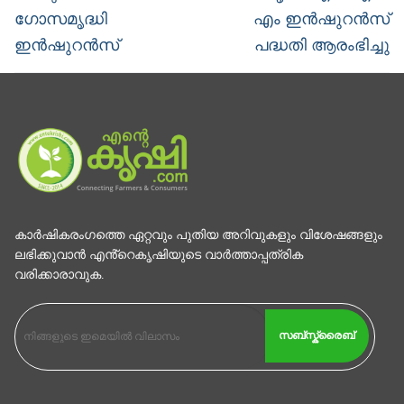
post:
post:
ഗോസമൃദ്ധി
എം ഇൻഷുറൻസ്
ഇൻഷുറൻസ്
പദ്ധതി ആരംഭിച്ചു
കാര്‍ഷികരംഗത്തെ ഏറ്റവും പുതിയ അറിവുകളും വിശേഷങ്ങളും
ലഭിക്കുവാന്‍ എൻ്റെകൃഷിയുടെ വാര്‍ത്താപ്പത്രിക
വരിക്കാരാവുക.
സബ്സ്ക്രൈബ്