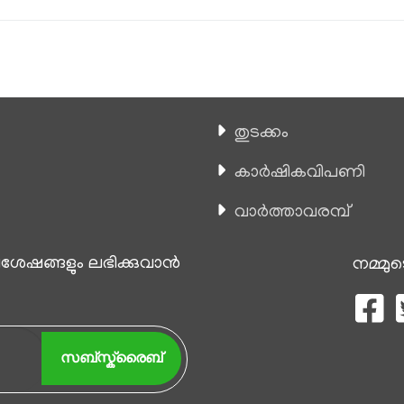
തുടക്കം
കാ‍ർഷികവിപണി
വാര്‍ത്താവരമ്പ്
േഷങ്ങളും ലഭിക്കുവാന്‍
നമ്മുട
സബ്സ്ക്രൈബ്