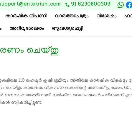
support@entekrishi.com
91 6230800309
കാര്‍ഷിക വിപണി
വാ‍ർത്താപത്രം
വിശേഷം
ഫാ
ം
അറിവുശേഖരം
ആവശ്യപ്പെട്ടി
ിതരണം ചെയ്തു
‍ഡുകളിലെ 110 ഹെക്ടര്‍ കൃഷി ഭൂമിയും അതിലെ കാര്‍ഷിക വിളകളും ദുര
ം ചെയ്തു. കാര്‍ഷിക വികസന വകുപ്പിന്റെ കണക്ക് പ്രകാരം 6
പെട്ടവര്‍ ധനസഹായത്തിനായി നല്‍കിയ അപേക്ഷകള്‍ പരിശോധിച്ച
സ്വീകരിച്ചിട്ടുണ്ട്.