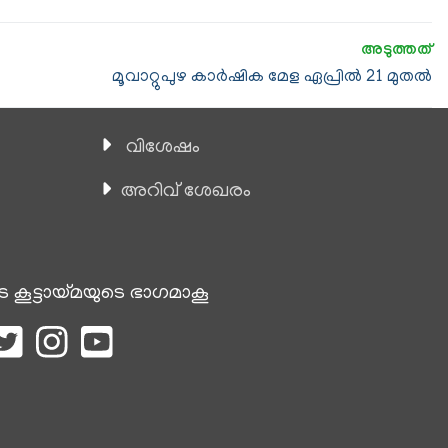
മൂവാറ്റുപുഴ കാർഷിക മേള ഏപ്രിൽ 21 മുതൽ
വിശേഷം
അറിവ് ശേഖരം
െ കൂട്ടായ്മയുടെ ഭാഗമാകൂ