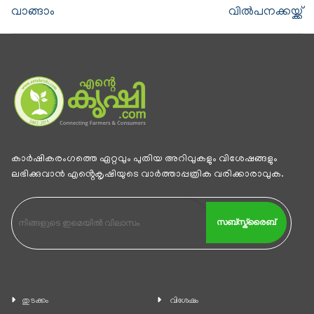
വാങ്ങാം
വില്‍പനക്കയ്ക്ക്
കാര്‍ഷികരംഗത്തെ ഏറ്റവും പുതിയ അറിവുകളും വിശേഷങ്ങളും
ലഭിക്കുവാന്‍ എൻ്റെകൃഷിയുടെ വാര്‍ത്താപ്പത്രിക വരിക്കാരാവുക.
സബ്സ്ക്രൈബ്
തുടക്കം
വിശേഷം