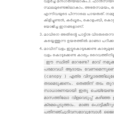
വളര്‍ച്ച മന്ദഗതിയിലാകും.3. ഫാന്‍സിയി
സ്ഥലമുണ്ടെങ്കിലാകാം. അതേസമയം, ഒന്
എന്നിവയുടെ പിന്നാലെ പായരുത്. നമ്
കിളിച്ചുണ്ടൻ, കർപ്പൂരം, കൊളംബി, കൊട്
യോജിച്ച ഇനങ്ങളാണ്.
മാവിനെ അതിന്റെ പാട്ടിനു വിടരുതെന്ന
കയ്യെത്തുന്ന ഉയരത്തിൽ മാങ്ങാ പറിക്
മാവിന് വളം ഇട്ടുകൊടുക്കേണ്ട കാര്യമു
വളം കൊടുക്കേണ്ട കാര്യം ദൈവത്തിനില്ല
ഈ സ്ഥിതി മാറണ്ടേ? മാവ് നമുക്ക
പരമാവധി ആദായം വേണമെന്നുണ്ടെങ
(canopy ) എത്ര വിസ്താരത്തിലു
തടമെടുക്കണം. തെങ്ങിന് തടം തു
സാധാരണയായി ഇതു ചെയ്യേണ്ടത്
മാസത്തിലോ വിളവെടുപ്പ് കഴിഞ്ഞ 
ക്രമപ്പെടുത്താം. മാങ്ങ പൊട്ടിക
പതിനഞ്ചുദിവസമാവുമ്പോള്‍ ജൈവ