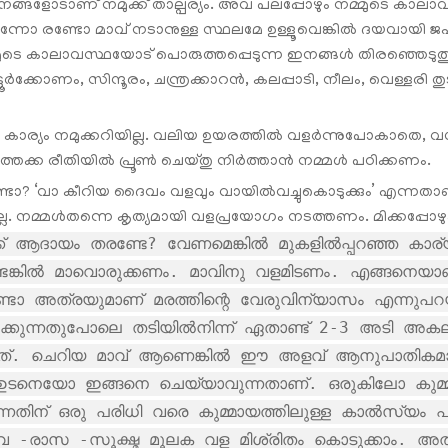
നങ്ങളോടാണ് നമുക്ക് താല്പര്യം. അവ പലപ്പോഴും നമ്മുടെ കാലാവസ്ഥ
നോ രണ്ടോ മാവ് നടാനുള്ള സ്ഥലമേ ഉള്ളൂവെങ്കില്‍ ദയവായി ജഹ
മുടെ കാലാവസ്ഥയോട് പൊരുത്തപ്പെടുന്ന ഇനങ്ങള്‍ തിരഞ്ഞെടു
ടൂർക്കോണം, സിന്ദൂരം, ചന്ത്രക്കാറൻ, കലപ്പാടി, നീലം, വെള്ളരി
 കാര്യം നമുക്കറിയില്ല. വലിയ ഉയരത്തിൽ വളര്‍ന്നുപോകാതെ, വ
കത്തക്ക രീതിയിൽ പ്രൂൺ ചെയ്തു നിർത്താൻ നമ്മള്‍ പഠിക്കണം.
ണ്ടോ? ‘വാ കീറിയ ദൈവം വളവും വായില്‍വച്ചുകൊടുക്കും’ എന്നതാ
. നമ്മള്‍തന്നെ കൃത്യമായി വളപ്രയോഗം നടത്തണം. മിക്കപ്പോഴും 
് ആദായം തരണ്ടേ? വേണമെങ്കില്‍ മുകളില്‍പ്പറഞ്ഞ കാര്യ
്കില്‍ മാവൊരുക്കണം. മാവിനു വളമിടണം. എങ്ങനെയാണ്
ണ്ടോ അത്രയുമാണ് മരത്തിന്റെ വേരുവിന്യാസം എന്നുപ
റക്കുന്നതുപോലെ തടിയിൽനിന്ന് ഏതാണ്ട് 2-3 അടി അ
. ചെറിയ മാവ് ആണെങ്കിൽ ഈ അളവ് ആനുപാതികമായി 
ഉടനെയോ ഇങ്ങനെ ചെയ്യാവുന്നതാണ്. ഒരുകിലോ കുമ്മായം
്കീറുന്നതിന് ഒരു പരിധി വരെ കുമ്മായത്തിലുള്ള കാൽസ്യ
 -രാസ -സൂക്ഷ്മ മൂലക വള മിശ്രിതം കൊടുക്കാം. അ