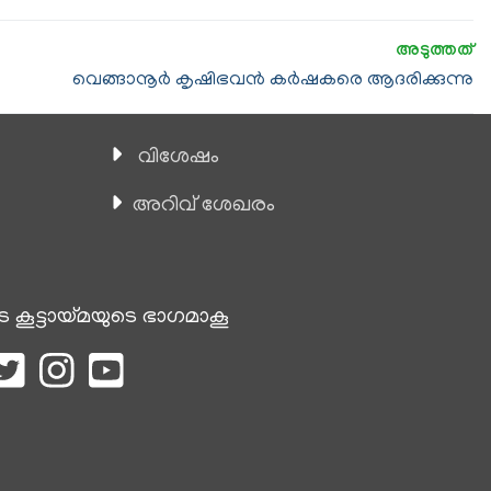
വെങ്ങാനൂര്‍ കൃഷിഭവന്‍ കര്‍ഷകരെ ആദരിക്കുന്നു
വിശേഷം
അറിവ് ശേഖരം
െ കൂട്ടായ്മയുടെ ഭാഗമാകൂ