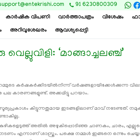
support@entekrishi.com
91 6230800309
കാര്‍ഷിക വിപണി
വാ‍ർത്താപത്രം
വിശേഷം
ഫാ
ം
അറിവുശേഖരം
ആവശ്യപ്പെട്ടി
ു വെല്ലുവിളി: ‘മാങ്ങാച്ചലഞ്ച്’
 നമ്മുടെ കർഷകര്‍ക്കിടയില്‍നിന്ന് വര്‍ഷങ്ങളായിക്കേള്‍ക്കുന്ന 
നു പല കാരണങ്ങളുണ്ട്. അക്കമിട്ടു പറയാം.
ലും സൂര്യപ്രകാശം കിട്ടുന്നതുമായ ഇടങ്ങളിലാണ് മാവ് നടേണ്ടത്. 
്ടാകില്ല.
്ള കുഴികളെടുത്ത് അതിൽ അഴുകിപ്പൊടിഞ്ഞ ചാണകം, ചാരം, എല്
ടി നടണം എന്നാണ് ശാസ്ത്രം. പക്ഷെ നമ്മൾ ഇങ്ങനെ ഒന്നും ച