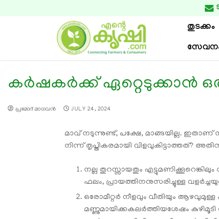

തുടക്കം
സേവന
കര്‍ഷകര്‍ക്ക് ഏറ്റെടുക്കാന്‍ ഒര
പ്രമോദ് മാധവന്‍
JULY 24, 2024
മാവ് നടുന്നുണ്ട്, പക്ഷേ, മാങ്ങയില്ല. ഇതാണ്
നിന്ന് തൃപ്തികരമായി വിളവുകിട്ടാത്തത്? അതി
നല്ല തുറസ്സായതും എട്ടുമണിക്കൂറെങ്കി
ഫലം, പ്രായത്തിനനുസരിച്ചുള്ള വളർച്ചയുണ
ഒരോമീറ്റർ നീളവും വീതിയും ആഴവുമുള
മണ്ണുമായിക്കകലര്‍ത്തിയശേഷം കുഴിമൂ