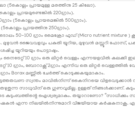
ോ (5കൊല്ലം പ്രായമുള്ള മരത്തിനു 25 കിലോ).
കൊല്ലം പ്രായമുണ്ടെങ്കിൽ 220ഗ്രാം).
്രാം (5കൊല്ലം പ്രായമെങ്കില്‍ 500ഗ്രാം).
 (5കൊല്ലം പ്രായത്തിനു 250ഗ്രാം).
പ്പം 50-100 ഗ്രാം മൈക്രോ ഫുഡ് (Micro nutrient mixture ) കൂ
 മുഴുവൻ ജൈവവളവും പകുതി യൂറിയ, മുഴുവൻ മസ്സൂറി ഫോസ്, പകു
ിച്ച യൂറിയയും പൊട്ടാഷും.
യം നൈട്രേറ്റ് 10 ഗ്രാം ഒരു ലിറ്റർ വെള്ളം എന്നയളവിൽ കലക്കി 
്റ് 10 ഗ്രാം, ബോറാക്സ് 2ഗ്രാം എന്നിവ ഒരു ലിറ്റർ വെള്ളത്തിൽ വ
രാം Borax മണ്ണിൽ ചേർത്ത് കൊടുക്കുകയുമാകാം.
ടുത്തതവണ സ്വന്തം മാവില്‍നിന്ന് കൈനിറയെ വിളവെടുക്കാന്‍ 
ഴുതുന്ന സാധുവിന് ഒരു ഗുണവുമില്ല. ഉള്ളത് നിങ്ങള്‍ക്കാണ്. കുടും
ളുടെ കുടുംബത്തിന്റെ ഐശ്വര്യമാകും. തയ്യാറാണോ? “സാധിക്കും സാ
 കര്‍ഷകന്‍ എന്ന നിലയില്‍നിന്നുമാറി വിജയിയായ കര്‍ഷകനാകൂ. എല