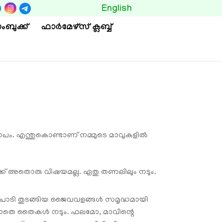
BUTTON
English
ംബുക്ക്
ഫാര്‍മേഴ്സ് ക്ലബ്ബ്
വിലാപം. എന്തുകൊണ്ടാണ് നമ്മുടെ മാവുകളില്‍
നമുക്ക് അതൊരു വിഷയമല്ല. ഏതു തണലിലും നടും.
ലുപൊടി തുടങ്ങിയ ജൈവവളങ്ങൾ സമൃദ്ധമായി
െയ്യാതെ തൈകൾ നടും. ഫലമോ, മാവിന്റെ