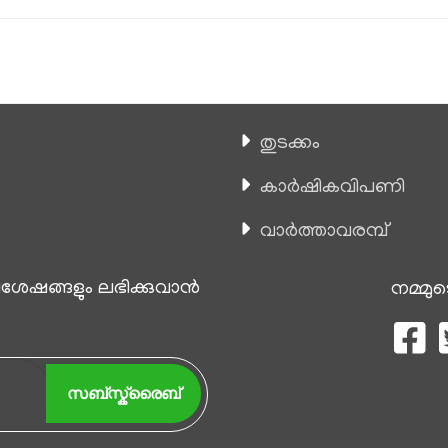
തുടക്കം
കാ‍ർഷികവിപണി
വാര്‍ത്താവരമ്പ്
േഷങ്ങളും ലഭിക്കുവാന്‍
നമ്മുട
സബ്സ്ക്രൈബ്