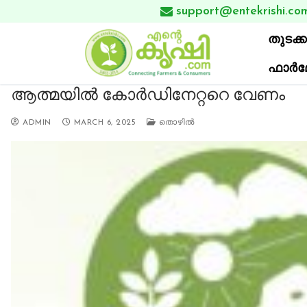
Skip
support@entekrishi.co

to
തുടക്ക
content
ഫാര്‍മേഴ
ആത്മയില്‍ കോർഡിനേറ്ററെ വേണം
ADMIN
MARCH 6, 2025
തൊഴില്‍