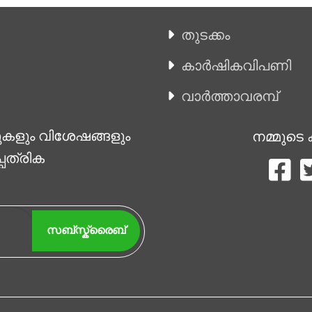
തുടക്കം
കാ‍ർഷികവിപണി
വാര്‍ത്താവരമ്പ്
ുകളും വിശേഷങ്ങളും
നമ്മുടെ 
്പത്രിക
സബ്സ്ക്രൈബ്