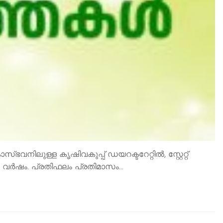
നിലുള്ള കൃഷിവകുപ്പ് ഡയറക്ടറേറ്റിൽ, സ്റ്റേറ്റ്
രു വർഷം. പ്രതിഫലം പ്രതിമാസം…