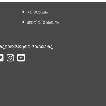
വിശേഷം
അറിവ് ശേഖരം
കൂട്ടായ്മയുടെ ഭാഗമാകൂ