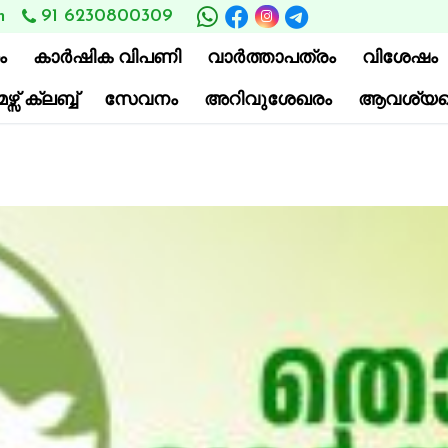
m
91 6230800309
ം
കാര്‍ഷിക വിപണി
വാ‍ർത്താപത്രം
വിശേഷം
്സ് ക്ലബ്ബ്
സേവനം
അറിവുശേഖരം
ആവശ്യപ്പെ