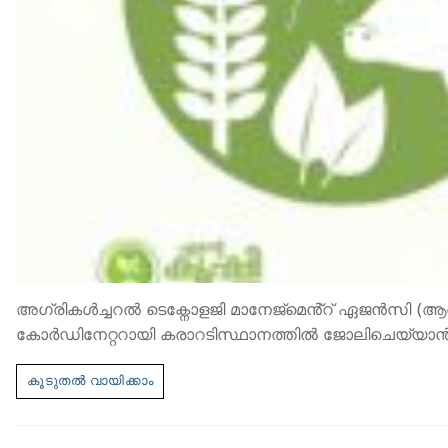
അഗ്രികൾച്ചറൽ ടെക്നോളജി മാനേജ്മെൻ്റ് ഏജൻസി (ആത്മ) എന
കോർഡിനേറ്ററായി കരാറടിസ്ഥാനത്തിൽ ജോലിചെയ്യാന്‍ അ