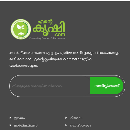
കാര്‍ഷികരംഗത്തെ ഏറ്റവും പുതിയ അറിവുകളും വിശേഷങ്ങളും
ലഭിക്കുവാന്‍ എൻ്റെകൃഷിയുടെ വാര്‍ത്താപ്പത്രിക
വരിക്കാരാവുക.
സബ്സ്ക്രൈബ്
തുടക്കം
വിശേഷം
കാ‍ർഷികവിപണി
അറിവ് ശേഖരം