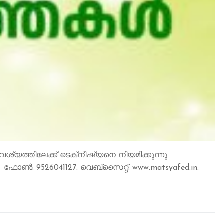
 ആവശ്യത്തിലേക്ക് ടെക്‌നീഷ്യനെ നിയമിക്കുന്നു.
. ഫോണ്‍: 9526041127. വെബ്‌സൈറ്റ്: www.matsyafed.in.