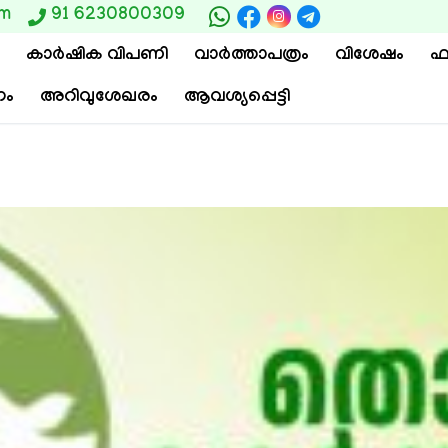
om
91 6230800309
കാര്‍ഷിക വിപണി
വാ‍ർത്താപത്രം
വിശേഷം
ഫ
ം
അറിവുശേഖരം
ആവശ്യപ്പെട്ടി