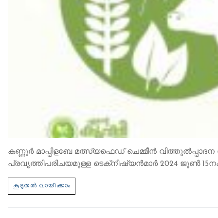
കണ്ണൂർ മാപ്പിളബേ മത്സ്യഫെഡ് ചെമ്മീന്‍ വിത്തുല്‍പ്പാദന
പ്രവൃത്തിപരിചയമുള്ള ടെക്‌നീഷ്യന്‍മാര്‍ 2024 ജൂണ്‍ 15നക