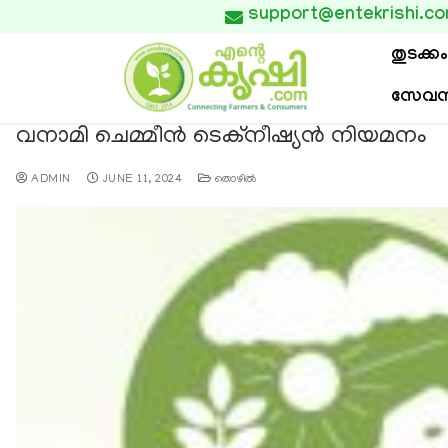
support@entekrishi.c

തുടക്കം
സേവന
വനാമി ചെമ്മീൻ ടെക്‌നീഷ്യൻ നിയമനം
ADMIN
JUNE 11, 2024
തൊഴില്‍