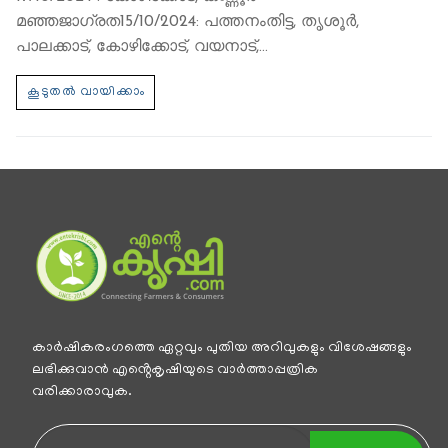
മഞ്ഞജാഗ്രത15/10/2024: പത്തനംതിട്ട, തൃശൂർ,
പാലക്കാട്, കോഴിക്കോട്, വയനാട്,…
കാര്‍ഷികരംഗത്തെ ഏറ്റവും പുതിയ അറിവുകളും വിശേഷങ്ങളും
ലഭിക്കുവാന്‍ എൻ്റെകൃഷിയുടെ വാര്‍ത്താപ്പത്രിക
വരിക്കാരാവുക.