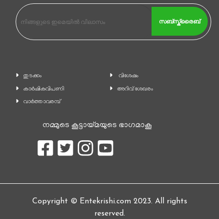
സബ്സ്ക്രൈബ്
തുടക്കം
വിശേഷം
കാ‍ർഷികവിപണി
അറിവ് ശേഖരം
വാര്‍ത്താവരമ്പ്
നമ്മുടെ കൂട്ടായ്മയുടെ ഭാഗമാകൂ
Copyright © Entekrishi.com 2023. All rights
reserved.