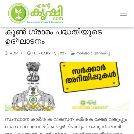
Skip
to
content
കൂൺ ഗ്രാമം പദ്ധതിയുടെ
ഉദ്ഘാടനം
ADMIN
FEBRUARY 13, 2025
സര്‍ക്കാര്‍ അറിയിപ്പ്
സംസ്ഥാന കാർഷിക വികസന കർഷക ക്ഷേമ വകുപ്പും
സംസ്ഥാന ഹോർട്ടികൾച്ചർ മിഷനും സംയുക്തമായി