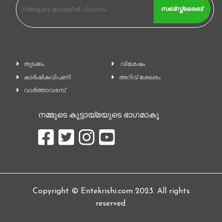
സബ്സ്ക്രൈബ്
തുടക്കം
വിശേഷം
കാ‍ർഷികവിപണി
അറിവ് ശേഖരം
വാര്‍ത്താവരമ്പ്
നമ്മുടെ കൂട്ടായ്മയുടെ ഭാഗമാകൂ
Copyright © Entekrishi.com 2023. All rights
reserved.