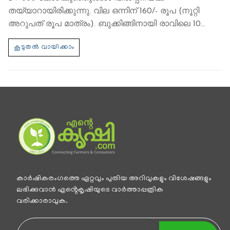
തയ്യാറായിരിക്കുന്നു. വില ഒന്നിന് 160/- രൂപ (നൂറ്റി
അറുപത് രൂപ മാത്രം). ബുക്കിങ്ങിനായി രാവിലെ 10…
കാര്‍ഷികരംഗത്തെ ഏറ്റവും പുതിയ അറിവുകളും വിശേഷങ്ങളും
ലഭിക്കുവാന്‍ എൻ്റെകൃഷിയുടെ വാര്‍ത്താപ്പത്രിക
വരിക്കാരാവുക.