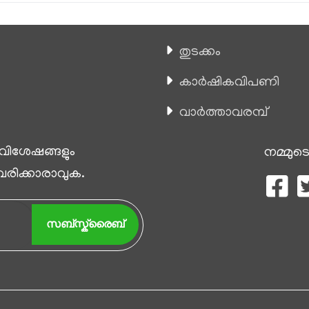
തുടക്കം
കാ‍ർഷികവിപണി
വാര്‍ത്താവരമ്പ്
 വിശേഷങ്ങളും
നമ്മുടെ
 വരിക്കാരാവുക.
സബ്സ്ക്രൈബ്