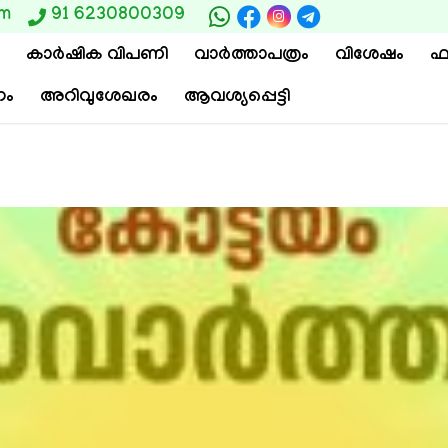
om
91 6230800309
കാര്‍ഷിക വിപണി
വാ‍ർത്താപത്രം
വിശേഷം
ഫ
ം
അറിവുശേഖരം
ആവശ്യപ്പെട്ടി