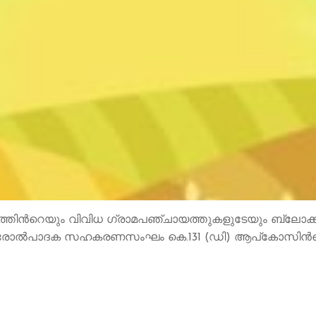
ായത്തിന്‍റെയും വിവിധ ഗ്രാമപഞ്ചായത്തുകളുടേയും ബ്ലോ
് ക്ഷീരോല്‍പാദക സഹകരണസംഘം കെ.131 (ഡി) ആപ്കോസിന്‍റെ