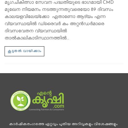
മൃഗചികിത്സാ സേവന പദ്ധതിയുടെ ഭാഗമായി CMD
മുഖേന നിയമനം നടത്തുന്നതുവരെയോ 89 ദിവസം
കാലയളവിലേയ്ക്കോ ഏതാണോ ആദ്യം എന്ന
വ്യവസ്ഥയിൽ ഡ്രൈവർ കം അറ്റൻഡർമാരെ
ദിവസവേതന വ്യവസ്ഥയിൽ
താൽകാലികാടിസ്ഥാനത്തിൽ…
കാര്‍ഷികരംഗത്തെ ഏറ്റവും പുതിയ അറിവുകളും വിശേഷങ്ങളും