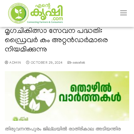
മൃഗചികിത്സാ സേവന പദ്ധതി:
ഡ്രൈവർ കം അറ്റൻഡർമാരെ
നിയമിക്കുന്നു
ADMIN
OCTOBER 29, 2024
തൊഴില്‍
തിരുവനന്തപുരം ജില്ലയിൽ രാത്രികാല അടിയന്തിര