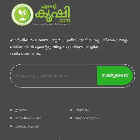
കാര്‍ഷികരംഗത്തെ ഏറ്റവും പുതിയ അറിവുകളും വിശേഷങ്ങളും
ലഭിക്കുവാന്‍ എൻ്റെകൃഷിയുടെ വാര്‍ത്താപ്പത്രിക
വരിക്കാരാവുക.
സബ്സ്ക്രൈബ്
തുടക്കം
വിശേഷം
കാ‍ർഷികവിപണി
അറിവ് ശേഖരം
വാര്‍ത്താവരമ്പ്