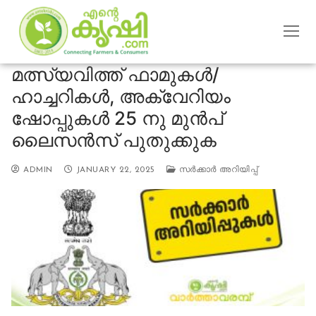
Skip
to
content
മത്സ്യവിത്ത് ഫാമുകൾ/
ഹാച്ചറികൾ, അക്വേറിയം
ഷോപ്പുകൾ 25 നു മുൻപ്
ലൈസൻസ് പുതുക്കുക
ADMIN
JANUARY 22, 2025
സര്‍ക്കാര്‍ അറിയിപ്പ്