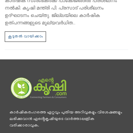
കാർഷിക സംരംഭകർക്ക് പാക്കേജിങ്ങിൽ പരിശീലനം
നൽകി. കൃഷി മന്ത്രി പി. പ്രസാദ് പരിശീലനം
ഉദ്ഘാടനം ചെയ്തു. ജില്ലയിലെ കാർഷിക
ഉത്പന്നങ്ങളുടെ മൂല്യവർധിത…
കാര്‍ഷികരംഗത്തെ ഏറ്റവും പുതിയ അറിവുകളും വിശേഷങ്ങളും
ലഭിക്കുവാന്‍ എൻ്റെകൃഷിയുടെ വാര്‍ത്താപ്പത്രിക
വരിക്കാരാവുക.