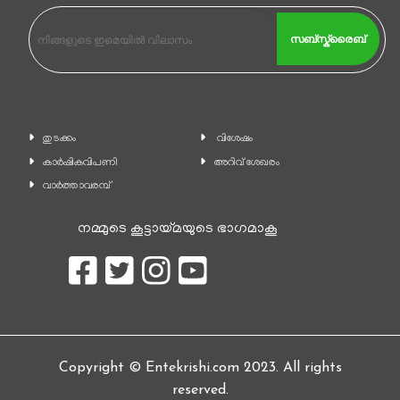
സബ്സ്ക്രൈബ്
തുടക്കം
വിശേഷം
കാ‍ർഷികവിപണി
അറിവ് ശേഖരം
വാര്‍ത്താവരമ്പ്
നമ്മുടെ കൂട്ടായ്മയുടെ ഭാഗമാകൂ
Copyright © Entekrishi.com 2023. All rights
reserved.