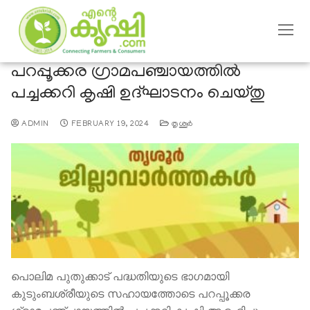
പറപ്പൂക്കര ഗ്രാമപഞ്ചായത്തിൽ
പച്ചക്കറി കൃഷി ഉദ്ഘാടനം ചെയ്തു
ADMIN
FEBRUARY 19, 2024
തൃശൂര്‍
പൊലിമ പുതുക്കാട് പദ്ധതിയുടെ ഭാഗമായി
കുടുംബശ്രീയുടെ സഹായത്തോടെ പറപ്പൂക്കര