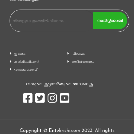
വരിക്കാരാവുക.
സബ്സ്ക്രൈബ്
തുടക്കം
വിശേഷം
കാ‍ർഷികവിപണി
അറിവ് ശേഖരം
വാര്‍ത്താവരമ്പ്
നമ്മുടെ കൂട്ടായ്മയുടെ ഭാഗമാകൂ
Copyright © Entekrishi.com 2023. All rights