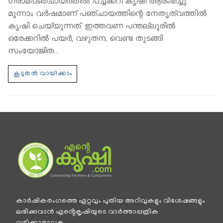
ഗ്രാമപഞ്ചായത്തിൽ പച്ചക്കറി കൃഷി ആരംഭിച്ചു.
മൂന്നാം വർഷമാണ് പഞ്ചായത്തിന്റെ നേതൃത്വത്തിൽ
കൃഷി ചെയ്യുന്നത്. ഇത്തവണ പന്തല്ലൂരിൽ
ഒരേക്കറിൽ പയർ, വഴുതന, വെണ്ട തുടങ്ങി
സംയോജിത…
കാര്‍ഷികരംഗത്തെ ഏറ്റവും പുതിയ അറിവുകളും വിശേഷങ്ങളും
ലഭിക്കുവാന്‍ എൻ്റെകൃഷിയുടെ വാര്‍ത്താപ്പത്രിക