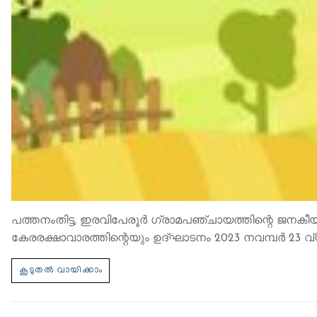
പത്തനംതിട്ട, ഇരവിപേരൂർ ഗ്രാമപ‍ഞ്ചായത്തിന്റെ ജനകീയ
കേരരക്ഷാവാരത്തിന്റെയും ഉദ്ഘാടനം 2023 നവമ്പര്‍ 23 വ്