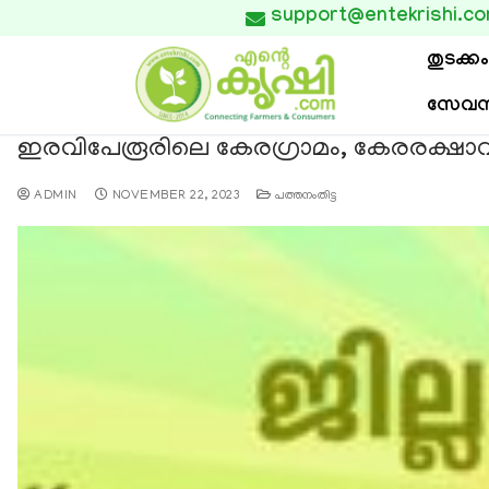
support@entekrishi.c

തുടക്കം
സേവന
ഇരവിപേരൂരിലെ കേരഗ്രാമം, കേരരക്ഷാവാ
ADMIN
NOVEMBER 22, 2023
പത്തനംതിട്ട