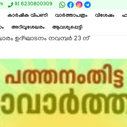
om
91 6230800309
കാര്‍ഷിക വിപണി
വാ‍ർത്താപത്രം
വിശേഷം
ഫ
ം
അറിവുശേഖരം
ആവശ്യപ്പെട്ടി
രം ഉദ്ഘാടനം നവമ്പര്‍ 23 ന്